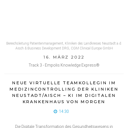
JULIA LINKE & PETER WEISS
Bereichsleitung Patientenmanagement, Kliniken des Landkreises Neustadt a.d.
Aisch & Business Development DRG, CGM Clinical Europe GmbH
16. MÄRZ 2022
Track 3 - Empolis Knowledge Express®
NEUE VIRTUELLE TEAMKOLLEGIN IM
MEDIZINCONTROLLING DER KLINIKEN
NEUSTADT/AISCH – KI IM DIGITALEN
KRANKENHAUS VON MORGEN
14:30
Die Digitale Transformation des Gesundheitswesens in