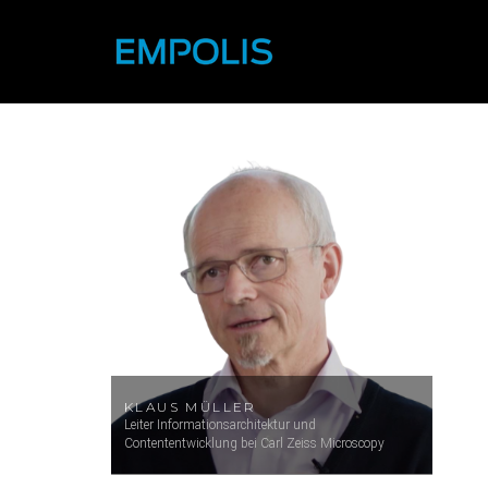
KLAUS MÜLLER
Leiter Informationsarchitektur und
Contententwicklung bei Carl Zeiss Microscopy