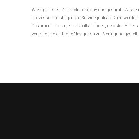
Wie digitalisiert Zeiss Microscopy das gesamte Wissen f
Prozesse und steigert die Servicequalität? Dazu werde
Dokumentationen, Ersatzteilkatalogen, gelösten Fälle
zentrale und einfache Navigation zur Verfügung gestellt.