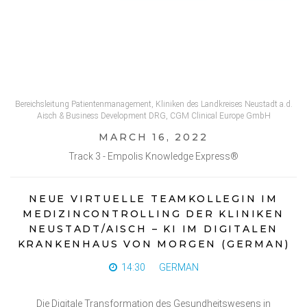
JULIA LINKE & PETER WEISS
Bereichsleitung Patientenmanagement, Kliniken des Landkreises Neustadt a.d.
Aisch & Business Development DRG, CGM Clinical Europe GmbH
MARCH 16, 2022
Track 3 - Empolis Knowledge Express®
NEUE VIRTUELLE TEAMKOLLEGIN IM
MEDIZINCONTROLLING DER KLINIKEN
NEUSTADT/AISCH – KI IM DIGITALEN
KRANKENHAUS VON MORGEN (GERMAN)
14:30
GERMAN
Die Digitale Transformation des Gesundheitswesens in